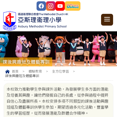
循道衞理聯合教會
The Methodist Church HK
亞斯理衞理小學
Asbury Methodist Primary School
課後興趣班及體藝專訓
首頁
>
體驗教育
>
全方位學習
>
課後興趣班及體藝專訓
本校致力推動學生參與課外活動，為發展學生多方面的潛能
及培養其興趣，讓他們發掘自己的長處，從參與過程中提昇
自信心及盡展所長。本校安排多項不同類型的課後活動興趣
班組及體藝專訓供學生參加，期望透過多元化活動，豐富學
生的學習經歷，從而發展潛能及群體合作精神。