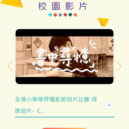
校園影片
全港小學學界電影節短片比賽 得
As
獎短片-《...