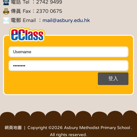
電話 Tel ：2742 9499
傳真 Fax：2370 0675
電郵 Email ：
mail@asbury.edu.hk
網頁地圖
| Copyright ©
2026 Asbury Methodist Primary School .
All rights reserved.