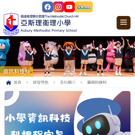
循道衞理聯合教會
The Methodist Church HK
亞斯理衞理小學
Asbury Methodist Primary School
資訊科技科
首頁
>
課程特色
>
各科簡介
>
資訊科技科