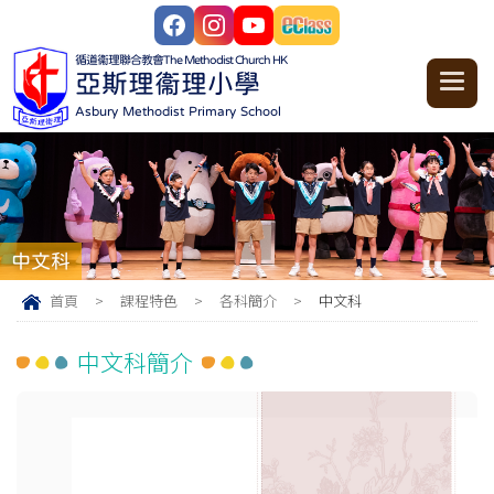
循道衞理聯合教會
The Methodist Church HK
亞斯理衞理小學
Asbury Methodist Primary School
中文科
首頁
>
課程特色
>
各科簡介
>
中文科
中文科簡介