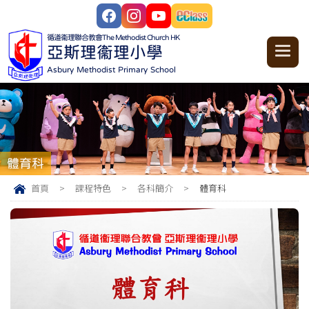
循道衞理聯合教會
The Methodist Church HK
亞斯理衞理小學
Asbury Methodist Primary School
體育科
首頁
>
課程特色
>
各科簡介
>
體育科