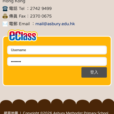
Hong Kong
電話 Tel ：2742 9499
傳真 Fax：2370 0675
電郵 Email ：
mail@asbury.edu.hk
網頁地圖
| Copyright ©
2026 Asbury Methodist Primary School .