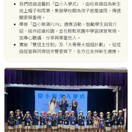
我們透過溫馨的「亞小入學式」，由校長親自為新生
送上帽子和雨罩，象徵學校願為孩子遮風擋雨，傳遞
關愛與重視。
舉辦「亞小樂滿FUN」適應活動，鼓勵學生自我介
紹、結伴認識校園，並在輕鬆氛圍中學習課堂常規，
如專心聽講、分享與尊重他人。
實施「雙班主任制」及「大哥哥大姐姐計劃」，從班
級經營與同儕陪伴雙管齊下，全方位支持新生適應。