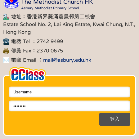
The Methodist Church HK
Asbury Methodist Primary School
地址：香港新界葵涌荔景邨第二校舍
Estate School No. 2, Lai King Estate, Kwai Chung, N.T.,
Hong Kong
電話 Tel ：2742 9499
傳真 Fax：2370 0675
電郵 Email ：
mail@asbury.edu.hk