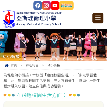
循道衞理聯合教會
The Methodist Church HK
亞斯理衞理小學
Asbury Methodist Primary School
幼小銜接
首頁
>
課程特色
>
幼小銜接
為促進幼小銜接，本校從「適應校園生活」、「多元學習體
驗」及「學習與校園生活支援」三大方向著手，協助小一新生
穩步融入校園，建立自信與成功經驗。
在適應校園生活方面：