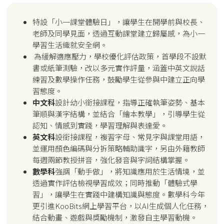
特設「小一課堂體驗日」，讓學生在開學前與校長、
老師及同學見面，透過互動課堂建立歸屬感，為小一
學習生活織就安全網。
為緩解適應壓力，學校優化評估政策，首學段不設默
書或紙筆測驗，改以多元實作評量，涵蓋中英文說話
練習及數學操作任務，鼓勵學生從參與中建立正向學
習態度。
中文科
設計幼小銜接課程，指導正確執筆姿勢、基本
筆順與漢字結構，並結合「繪本教學」，引導學生從
認知、情感到實踐，學習理解與表達愛。
英文科
設銜接課程，複習字母、常見字與課堂用語，
並運用顏色編碼與分拆策略輔助識字，另由外籍教師
每週兩節教授拼音，強化發音與字詞結構掌握。
數學科
強調「動手做」，將知識應用於生活情境，並
透過實作評估檢視學習成效；同時推動「體驗式學
習」，讓學生在實踐中建構知識與態度。數學科今年
更引進KooBits網上學習平台，以AI生成個人化任務，
結合動畫、遊戲與獎勵機制，激發自主學習動機。