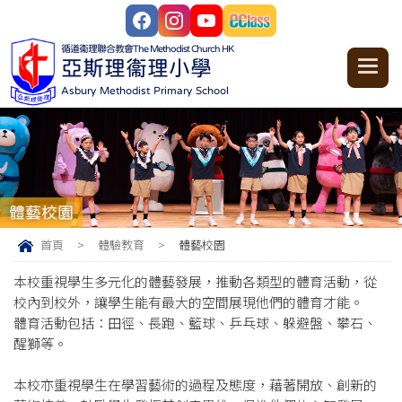
循道衞理聯合教會
The Methodist Church HK
亞斯理衞理小學
Asbury Methodist Primary School
體藝校園
首頁
>
體驗教育
>
體藝校園
本校重視學生多元化的體藝發展，推動各類型的體育活動，從
校內到校外，讓學生能有最大的空間展現他們的體育才能。
體育活動包括：田徑、長跑、籃球、乒乓球、躲避盤、攀石、
醒獅等。
本校亦重視學生在學習藝術的過程及態度，藉著開放、創新的