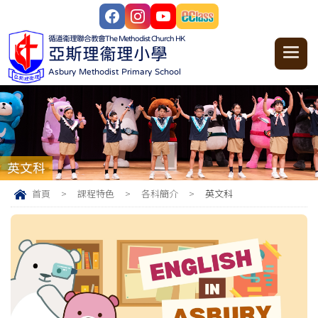
循道衞理聯合教會
The Methodist Church HK
亞斯理衞理小學
Asbury Methodist Primary School
英文科
首頁
>
課程特色
>
各科簡介
>
英文科