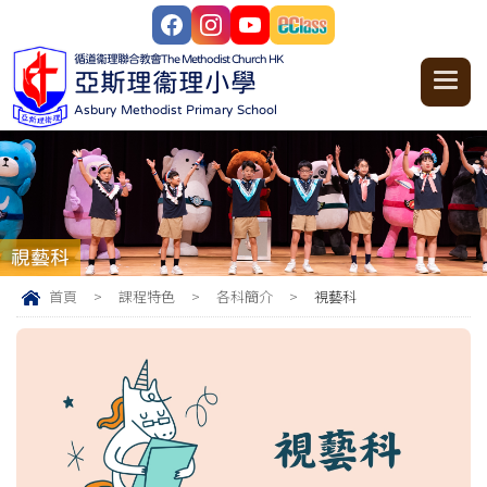
循道衞理聯合教會
The Methodist Church HK
亞斯理衞理小學
Asbury Methodist Primary School
視藝科
首頁
>
課程特色
>
各科簡介
>
視藝科