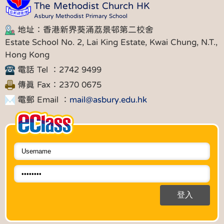
The Methodist Church HK
Asbury Methodist Primary School
地址：香港新界葵涌荔景邨第二校舍
Estate School No. 2, Lai King Estate, Kwai Chung, N.T.,
Hong Kong
電話 Tel ：2742 9499
傳真 Fax：2370 0675
電郵 Email ：
mail@asbury.edu.hk