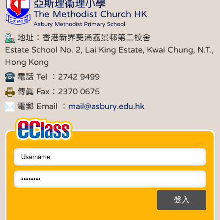
亞斯理衞理小學
The Methodist Church HK
Asbury Methodist Primary School
地址：香港新界葵涌荔景邨第二校舍
Estate School No. 2, Lai King Estate, Kwai Chung, N.T.,
Hong Kong
電話 Tel ：2742 9499
傳真 Fax：2370 0675
電郵 Email ：
mail@asbury.edu.hk