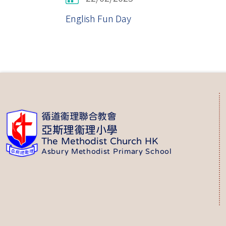
English Fun Day
循道衞理聯合教會
亞斯理衞理小學
The Methodist Church HK
Asbury Methodist Primary School