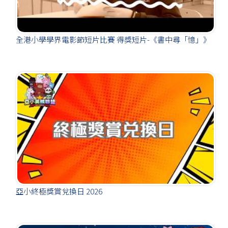
全港小學學界電影節短片比賽 得獎短片-《書中尋「憶」》
亞小終極獎賞兌換日 2026